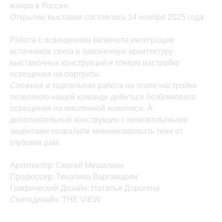
жанра в России.
Открытие выставки состоялось 14 ноября 2025 года
THE
ПРОЕКТЫ
УСЛУГИ
ViEW
Работа с освещением включала интеграцию
КОМАНДА
8 800 250 53 09
источников света в лаконичную архитектуру
HELLO@THEVIEW.DESIGN
КОНТАКТЫ
выставочных конструкций и тонкую настройку
МЕДИА
освещения на портреты.
ВАКАНСИИ
Сложная и тщательная работа на этапе настройки
позволило нашей команде добиться безбликового
освещения на маслянной живописи. А
МОСКВА | САНКТ-ПЕТЕРБУРГ
дополнительные конструкции с низковольтными
© THE ViEW 2021-2025
акцентами позволили минимизировать тени от
глубоких рам.
политика конфиденциальности
Архитектор: Сергей Мешалкин
Продюссер: Тинатина Варгамарян
Графический Дизайн: Наталья Дорогина
Светодизайн: THE ViEW