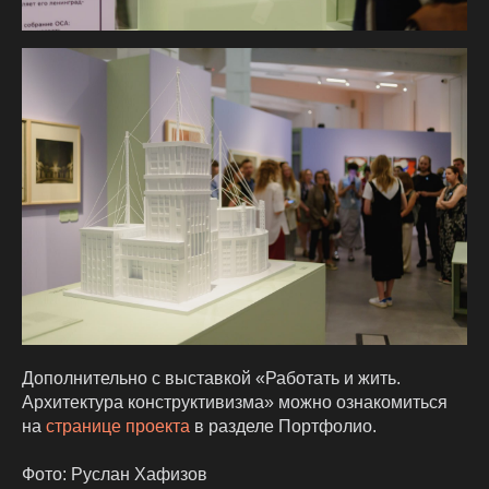
THE
ПРОЕКТЫ
УСЛУГИ
ViEW
КОМАНДА
8 800 250 53 09
Дополнительно с выставкой «Работать и жить.
HELLO@THEVIEW.DESIGN
КОНТАКТЫ
Архитектура конструктивизма» можно ознакомиться
на
странице проекта
в разделе Портфолио.
МЕДИА
ВАКАНСИИ
Фото: Руслан Хафизов