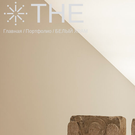
THE
П
P
ViEW
Главная / Портфолио / БЕЛЫЙ ХРАМ